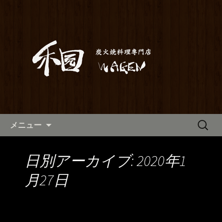
満橋にある鶏料理が自慢の居酒屋「和
元」。当店は素材から仕込みまでこだ
和元からのお知らせ
わった炭火焼き料理をご提供しており
ます。2階はお座敷で宴会や歓送迎会に
もご利用いただけます。ホテル京阪か
らも近いので、出張の際にも。
コンテンツへ移動
検
メニュー
索:
日別アーカイブ: 2020年1
月27日