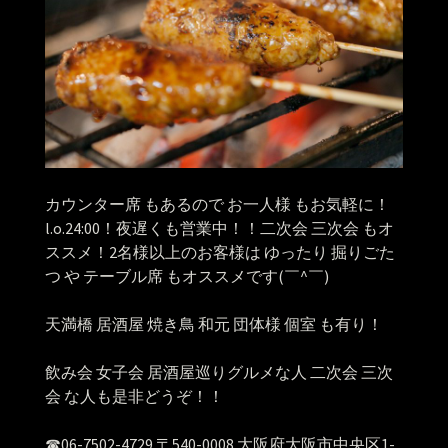
カウンター席 もあるので お一人様 もお気軽に！
l.o.24:00！夜遅くも営業中！！二次会 三次会 もオ
ススメ！2名様以上のお客様は ゆったり 掘りごた
つ や テーブル席 もオススメです(￣^￣)ゞ
天満橋 居酒屋 焼き鳥 和元 団体様 個室 も有り！
飲み会 女子会 居酒屋巡りグルメな人 二次会 三次
会 な人も是非どうぞ！！
☎︎06-7502-4729 〒540-0008 大阪府大阪市中央区1-