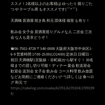
ススメ！2名様以上のお客様は ゆったり 掘りごた
つ や テーブル席 もオススメです(￣^￣)ゞ
天満橋 居酒屋 焼き鳥 和元 団体様 個室 も有り！
飲み会 女子会 居酒屋巡りグルメな人 二次会 三次
会 な人も是非どうぞ！
☎︎06-7502-4729 〒540-0008 大阪府大阪市中央区1-
6-9 営業時間 17:00-25:00(LO24:00) 定休日 日曜日・
祝日 天満橋駅(京阪線・谷町線)から駅すぐ！ 30名
様までの貸し切り可能！ディナー 宴会 歓送迎会
歓迎会 送別会 女子会 飲み会 コース料理 飲み放題
などお気軽にご連絡ください(^ ^) 詳しくは 食べロ
グ 和元 で
https://tabelog.com/osaka/A2701/A270104/2709199
9/