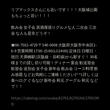
リブマックスさんにも近いです！！！大阪城公園
もちょっと近い！！！
飲み会 女子会 居酒屋巡りグルメな人 二次会 三次
会 な人も是非どうぞ！
☎︎06-7502-4729 〒540-0008 大阪府大阪市中央区1-
6-9 営業時間 17:00-25:00(LO24:00) 定休日 日曜日・
祝日 天満橋駅(京阪線・谷町線)から駅すぐ！ 30名
様までの貸し切り可能！ディナー 宴会 歓送迎会
歓迎会 送別会 女子会 新年会 飲み会 コース料理 飲
み放題 などお気軽にご連絡ください(^ ^) 詳しくは
食べログ ぐるなび 新年会 和元 グーグル 和元 など
で！！
https://tabelog.com/osaka/A2701/A270104/2709199
9/