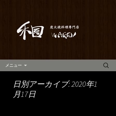
満橋にある鶏料理が自慢の居酒屋「和
元」。当店は素材から仕込みまでこだ
和元からのお知らせ
わった炭火焼き料理をご提供しており
ます。2階はお座敷で宴会や歓送迎会に
もご利用いただけます。ホテル京阪か
らも近いので、出張の際にも。
コンテンツへ移動
検
メニュー
索:
日別アーカイブ: 2020年1
月17日