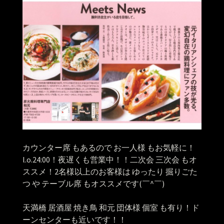
カウンター席 もあるので お一人様 もお気軽に！
l.o.24:00！夜遅くも営業中！！二次会 三次会 もオ
ススメ！2名様以上のお客様は ゆったり 掘りごた
つ や テーブル席 もオススメです(￣^￣)ゞ
天満橋 居酒屋 焼き鳥 和元 団体様 個室 も有り！ド
ーンセンターも近いです！！