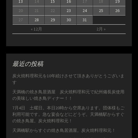
13
14
15
16
17
18
19
20
21
22
23
24
25
26
27
28
29
30
31
« 12月
2月 »
最近の投稿
炭火焼料理和元を10年続けさせて頂きありがとうございま
す
天満橋の焼き鳥居酒屋 炭火焼料理和元で紀州備長炭使用
の美味しい焼き鳥ディナー！！
7月4日 土曜日。本日20時から空席あります。団体様もご
利用可能です。急な宴会などにどうぞ。天満橋駅からすぐ
の焼き鳥屋。炭火焼料理和元！
天満橋駅からすぐの焼き鳥居酒屋。炭火焼料理和元！