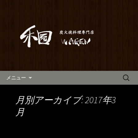
満橋にある鶏料理が自慢の居酒屋「和
元」。当店は素材から仕込みまでこだ
和元からのお知らせ
わった炭火焼き料理をご提供しており
ます。2階はお座敷で宴会や歓送迎会に
もご利用いただけます。ホテル京阪か
らも近いので、出張の際にも。
コンテンツへ移動
検
メニュー
索:
月別アーカイブ: 2017年3
月