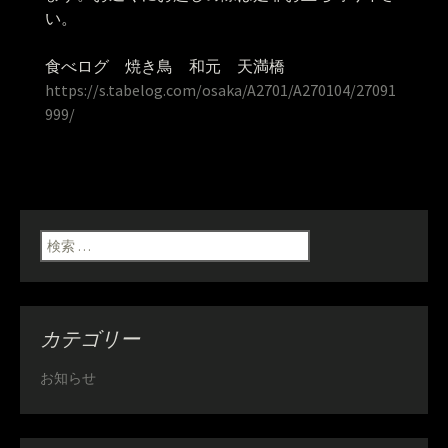
い。
食べログ 焼き鳥 和元 天満橋
https://s.tabelog.com/osaka/A2701/A270104/27091
999/
検索:
カテゴリー
お知らせ