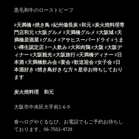
黒毛和牛のローストビーフ
#
天満橋
#
焼き鳥
#
紀州備長炭
#
和元
#
炭火焼料理専
門店和元
#
大阪グルメ
#
天満橋グルメ
#
大阪城
#
天
満橋居酒屋
#
グルメ
#
アサヒスーパードライ
#
うま
い樽生認定店
#
一人飲み
#
大和肉鶏
#
大阪
#
大阪デ
ィナー
#
大阪観光
#
大阪旅行
#
天満橋ディナー
#
日
本酒
#
天満橋飲み会
#
宴会
#
歓送迎会
#
女子会
#
日
本酒好き
#
焼き鳥好き
な方々是非お待ちしており
ます
炭火焼料理 和元
大阪市中央区大手前1-6-9
食べログやぐるなび、お電話でもご予約お待ちし
ております。06-7502-4729