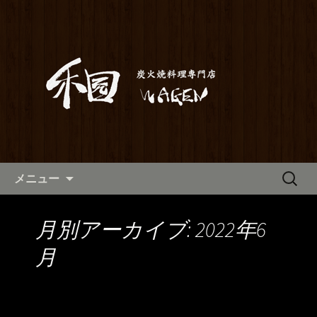
満橋にある鶏料理が自慢の居酒屋「和
元」。当店は素材から仕込みまでこだ
和元からのお知らせ
わった炭火焼き料理をご提供しており
ます。2階はお座敷で宴会や歓送迎会に
もご利用いただけます。ホテル京阪か
らも近いので、出張の際にも。
コンテンツへ移動
検
メニュー
索:
月別アーカイブ: 2022年6
月