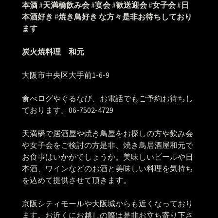
本酒
#
天満橋飲み会
#
宴会
#
歓送迎会
#
女子会
#
日
本酒好き
#
焼き鳥好き
な方々是非お待ちしており
ます
炭火焼料理 和元
大阪市中央区大手前1-6-9
食べログやぐるなび、お電話でもご予約お待ちし
ております。06-7502-4729
天満橋で居酒屋や焼き鳥屋をお探しの方や飲み会
や女子会をご検討の方是非、焼き鳥居酒屋和元で
お食事はいかがでしょうか。美味しいビールや日
本酒、ワインなどのお酒と美味しい料理を気持ち
を込めて提供させて頂きます。
京阪シティモールや大阪城からも近くなっており
ます。お近くにお越しの際は是非お立ち寄り下さ