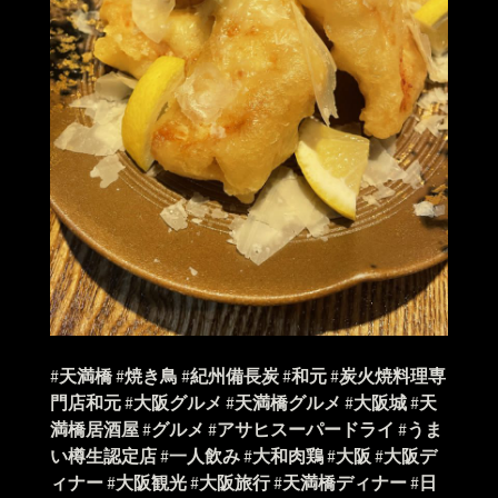
#
天満橋
#
焼き鳥
#
紀州備長炭
#
和元
#
炭火焼料理専
門店和元
#
大阪グルメ
#
天満橋グルメ
#
大阪城
#
天
満橋居酒屋
#
グルメ
#
アサヒスーパードライ
#
うま
い樽生認定店
#
一人飲み
#
大和肉鶏
#
大阪
#
大阪デ
ィナー
#
大阪観光
#
大阪旅行
#
天満橋ディナー
#
日