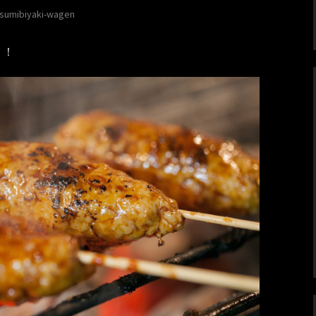
sumibiyaki-wagen
！！