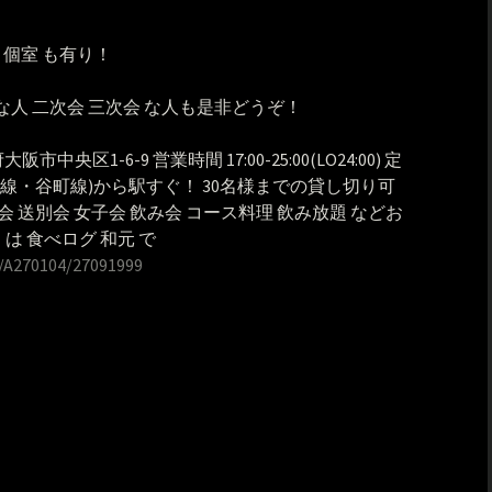
 個室 も有り！
な人 二次会 三次会 な人も是非どうぞ！
阪府大阪市中央区1-6-9 営業時間 17:00-25:00(LO24:00) 定
阪線・谷町線)から駅すぐ！ 30名様までの貸し切り可
会 送別会 女子会 飲み会 コース料理 飲み放題 などお
くは 食べログ 和元 で
1/A270104/27091999