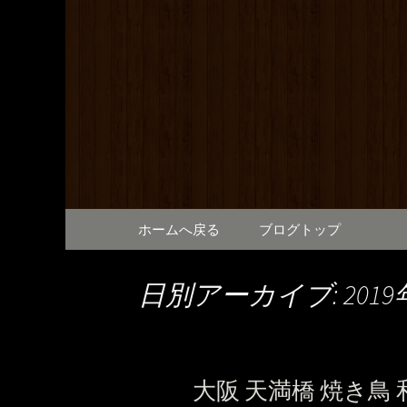
満橋にある鶏料理が自慢の
提供しております。2階は
和元から
で、出張の際にも。
コンテンツへ移動
ホームへ戻る
ブログトップ
日別アーカイブ: 2019
大阪 天満橋 焼き鳥 