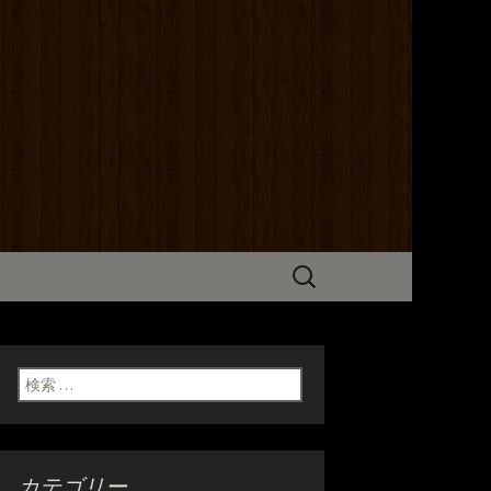
までこだわった炭火焼き料理をご
だけます。ホテル京阪からも近いの
検
索:
検索:
カテゴリー