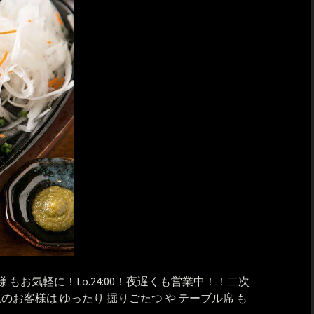
 もお気軽に！l.o.24:00！夜遅くも営業中！！二次
のお客様は ゆったり 掘りごたつ や テーブル席 も