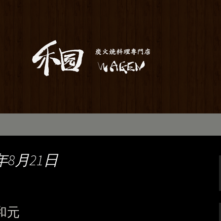
居酒屋「和元」。当店は素材から仕込み
お座敷で宴会や歓送迎会にもご利用いた
のお知らせ
年8月21日
和元