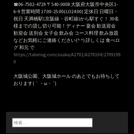
☎︎06-7502-4729 〒540-0008 大阪府大阪市中央区1-
6-9 営業時間 17:00-25:00(LO24:00) 定休日 日曜日・
祝日 天満橋駅(京阪線・谷町線)から駅すぐ！ 30名
様までの貸し切り可能！ディナー 宴会 歓送迎会
歓迎会 送別会 女子会 飲み会 コース料理 飲み放題
などお気軽にご連絡ください(^ ^) 詳しくは 食べロ
グ 和元 で
https://tabelog.com/osaka/A2701/A270104/2709199
9
大阪城公園、大阪城ホール のあとでもお待ちして
おります(｀・ω・´)
検索: