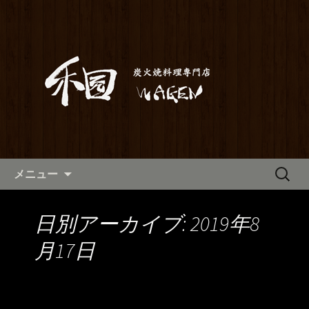
満橋にある鶏料理が自慢の居酒屋「和
元」。当店は素材から仕込みまでこだ
和元からのお知らせ
わった炭火焼き料理をご提供しており
ます。2階はお座敷で宴会や歓送迎会に
もご利用いただけます。ホテル京阪か
らも近いので、出張の際にも。
コンテンツへ移動
検
メニュー
索:
日別アーカイブ: 2019年8
月17日