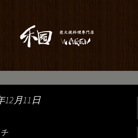
居酒屋「和元」。当店は素材から仕込み
お座敷で宴会や歓送迎会にもご利用いた
のお知らせ
年12月11日
ンチ