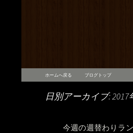
満橋にある鶏料理が自慢の
提供しております。2階は
和元から
で、出張の際にも。
コンテンツへ移動
ホームへ戻る
ブログトップ
日別アーカイブ: 2017
今週の週替わりラ