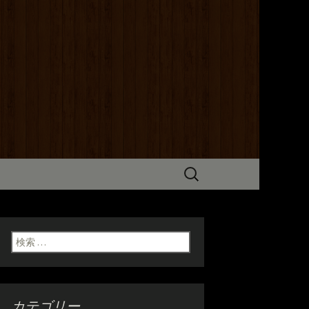
までこだわった炭火焼き料理をご
だけます。ホテル京阪からも近いの
検
索:
検索:
カテゴリー