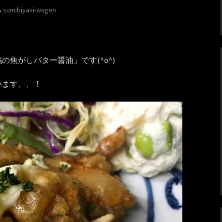
sumibiyaki-wagen
焦がしバター醤油」です(^o^)
います、、！