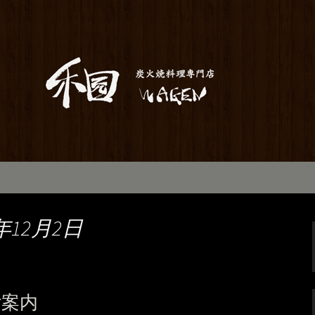
居酒屋「和元」。当店は素材から仕込み
お座敷で宴会や歓送迎会にもご利用いた
のお知らせ
年12月2日
ご案内