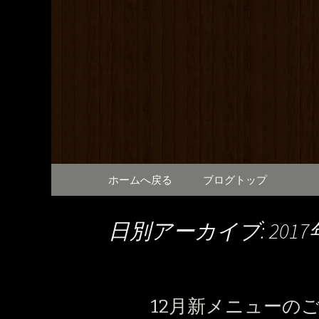
満橋にある鶏料理が自慢の
提供しております。2階は
和元から
で、出張の際にも。
コンテンツへ移動
ホームへ戻る
ブログトップ
日別アーカイブ: 2017
12月新メニューの