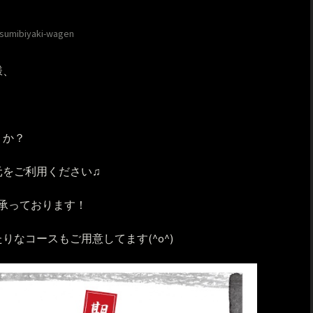
sumibiyaki-wagen
様、
うか？
元をご利用ください♫
も承っております！
なコースもご用意してます(^o^)