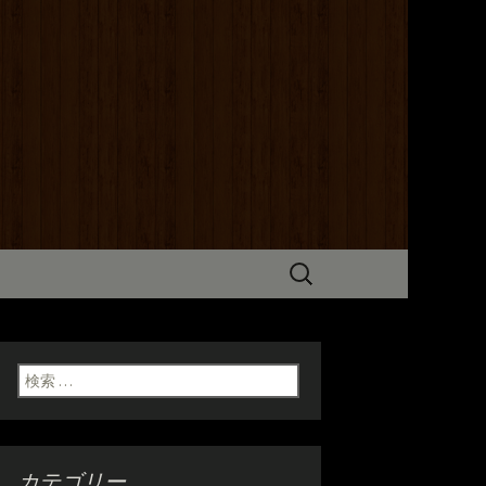
までこだわった炭火焼き料理をご
だけます。ホテル京阪からも近いの
検
索:
検索:
カテゴリー