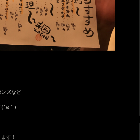
ポンズなど
´ω｀)
ります！