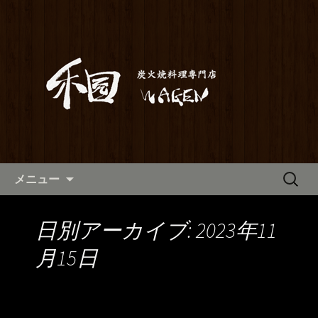
満橋にある鶏料理が自慢の居酒屋「和
元」。当店は素材から仕込みまでこだ
和元からのお知らせ
わった炭火焼き料理をご提供しており
ます。2階はお座敷で宴会や歓送迎会に
もご利用いただけます。ホテル京阪か
らも近いので、出張の際にも。
コンテンツへ移動
検
メニュー
索:
日別アーカイブ: 2023年11
月15日