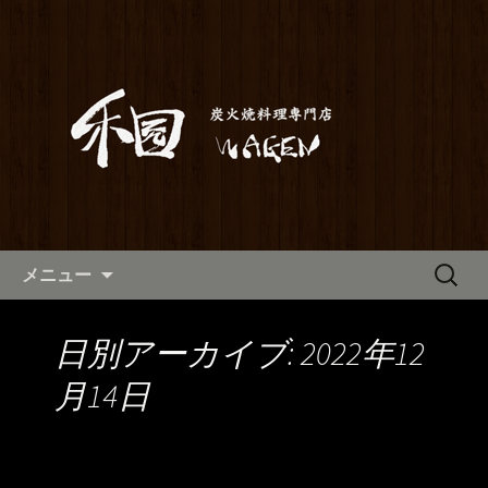
満橋にある鶏料理が自慢の居酒屋「和
元」。当店は素材から仕込みまでこだ
和元からのお知らせ
わった炭火焼き料理をご提供しており
ます。2階はお座敷で宴会や歓送迎会に
もご利用いただけます。ホテル京阪か
らも近いので、出張の際にも。
コンテンツへ移動
検
メニュー
索:
日別アーカイブ: 2022年12
月14日