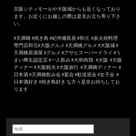
京阪シティモールや大阪城からも近くなっており
ます。お近くにお越しの際は是非お立ち寄り下さ
い。
#
天満橋
#
焼き鳥
#
紀州備長炭
#
和元
#
炭火焼料理
専門店和元
#
大阪グルメ
#
天満橋グルメ
#
大阪城
#
天満橋居酒屋
#
グルメ
#
アサヒスーパードライ
#
う
まい樽生認定店
#
一人飲み
#
大和肉鶏
#
大阪
#
大阪
ディナー
#
大阪観光
#
大阪旅行
#
天満橋ディナー
#
日本酒
#
天満橋飲み会
#
宴会
#
歓送迎会
#
女子会
#
日本酒好き
#
焼き鳥好き
な方々是非お待ちしてお
ります
検索: