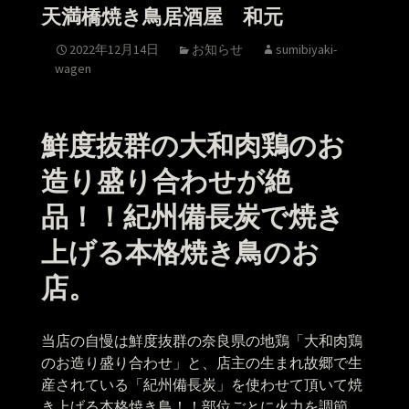
天満橋焼き鳥居酒屋 和元
2022年12月14日
お知らせ
sumibiyaki-
wagen
鮮度抜群の大和肉鶏のお
造り盛り合わせが絶
品！！紀州備長炭で焼き
上げる本格焼き鳥のお
店。
当店の自慢は鮮度抜群の奈良県の地鶏「大和肉鶏
のお造り盛り合わせ」と、店主の生まれ故郷で生
産されている「紀州備長炭」を使わせて頂いて焼
き上げる本格焼き鳥！！部位ごとに火力を調節