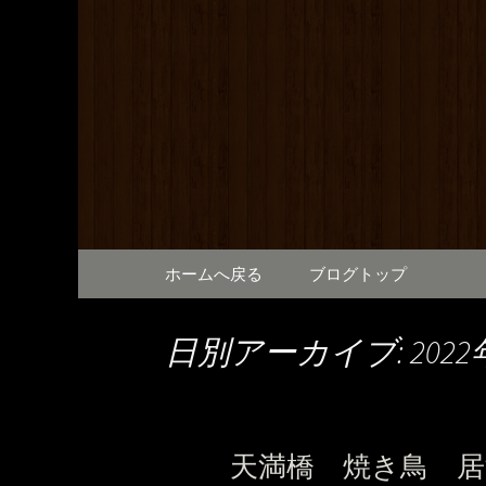
満橋にある鶏料理が自慢の
提供しております。2階は
和元から
で、出張の際にも。
コンテンツへ移動
ホームへ戻る
ブログトップ
日別アーカイブ: 2022
天満橋 焼き鳥 居