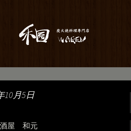
居酒屋「和元」。当店は素材から仕込み
お座敷で宴会や歓送迎会にもご利用いた
のお知らせ
年10月5日
酒屋 和元