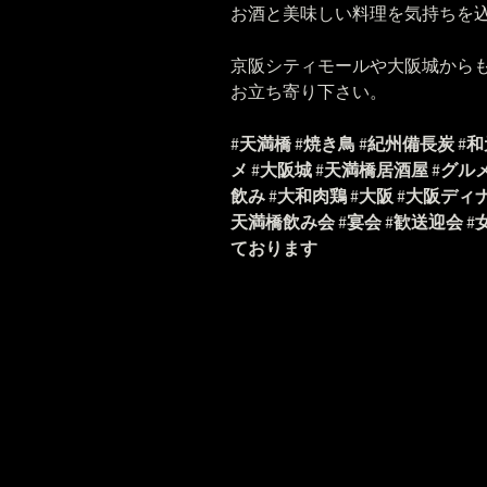
お酒と美味しい料理を気持ちを
京阪シティモールや大阪城から
お立ち寄り下さい。
#
天満橋
#
焼き鳥
#
紀州備長炭
#
和
メ
#
大阪城
#
天満橋居酒屋
#
グル
飲み
#
大和肉鶏
#
大阪
#
大阪ディ
天満橋飲み会
#
宴会
#
歓送迎会
#
ております