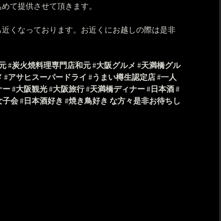
込めて提供させて頂きます。
も近くなっております。お近くにお越しの際は是非
元
#
炭火焼料理専門店和元
#
大阪グルメ
#
天満橋グル
メ
#
アサヒスーパードライ
#
うまい樽生認定店
#
一人
ナー
#
大阪観光
#
大阪旅行
#
天満橋ディナー
#
日本酒
#
女子会
#
日本酒好き
#
焼き鳥好き
な方々是非お待ちし