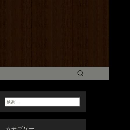
までこだわった炭火焼き料理をご
だけます。ホテル京阪からも近いの
検
索:
検索:
カテゴリー