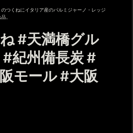
りのつくねにイタリア産のパルミジャーノ・レッジ
逸品。
くね #天満橋グル
 #紀州備長炭 #
京阪モール #大阪