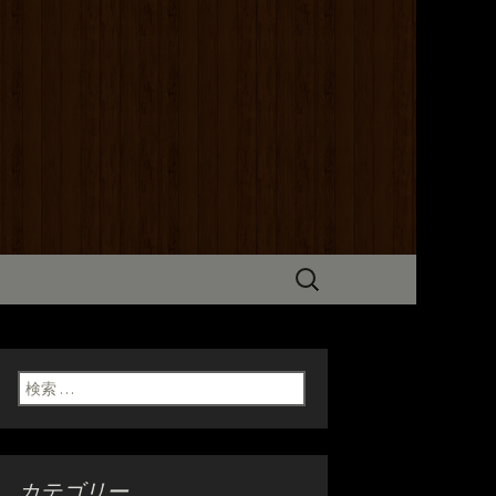
までこだわった炭火焼き料理をご
だけます。ホテル京阪からも近いの
検
索:
検索:
カテゴリー