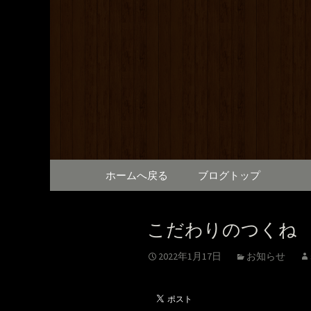
満橋にある鶏料理が自慢の
提供しております。2階は
和元から
で、出張の際にも。
コンテンツへ移動
ホームへ戻る
ブログトップ
こだわりのつくね
2022年1月17日
お知らせ