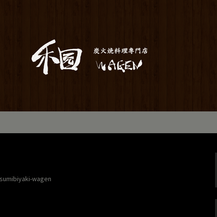
居酒屋「和元」。当店は素材から仕込み
お座敷で宴会や歓送迎会にもご利用いた
のお知らせ
sumibiyaki-wagen