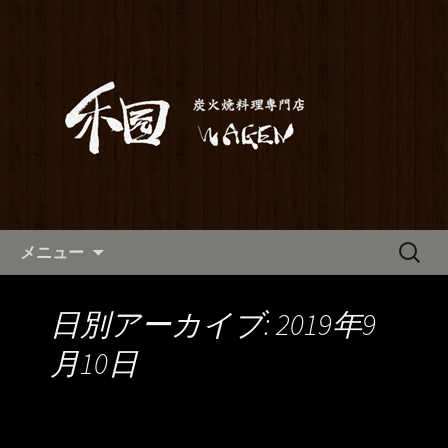
満橋にある鶏料理が自慢の居酒屋「和
元」。当店は素材から仕込みまでこだ
和元からのお知らせ
わった炭火焼き料理をご提供しており
ます。2階はお座敷で宴会や歓送迎会に
もご利用いただけます。ホテル京阪か
らも近いので、出張の際にも。
コンテンツへ移動
検
メニュー
索:
日別アーカイブ: 2019年9
月10日