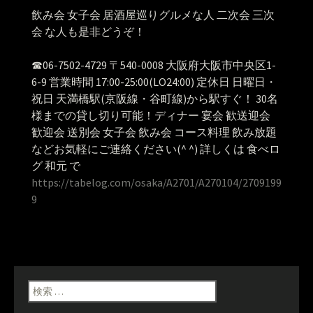
飲み会 女子会 居酒屋巡りグルメな人 二次会 三次
会 な人も是非どうぞ！
☎︎06-7502-4729 〒540-0008 大阪府大阪市中央区1-
6-9 営業時間 17:00-25:00(LO24:00) 定休日 日曜日・
祝日 天満橋駅(京阪線・谷町線)から駅すぐ！ 30名
様までの貸し切り可能！ディナー 宴会 歓送迎会
歓迎会 送別会 女子会 飲み会 コース料理 飲み放題
などお気軽にご連絡ください(^ ^) 詳しくは 食べロ
グ 和元 で
https://tabelog.com/osaka/A2701/A270104/2709199
9
検索: