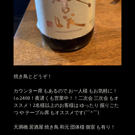
焼き鳥とどうぞ！
カウンター席 もあるので お一人様 もお気軽に！
l.o.24:00！夜遅くも営業中！！二次会 三次会 もオ
ススメ！2名様以上のお客様は ゆったり 掘りごた
つ や テーブル席 もオススメです(￣^￣)ゞ
天満橋 居酒屋 焼き鳥 和元 団体様 個室 も有り！