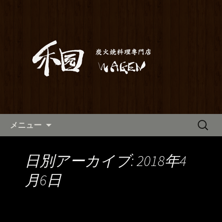
満橋にある鶏料理が自慢の居酒屋「和
元」。当店は素材から仕込みまでこだ
和元からのお知らせ
わった炭火焼き料理をご提供しており
ます。2階はお座敷で宴会や歓送迎会に
もご利用いただけます。ホテル京阪か
らも近いので、出張の際にも。
コンテンツへ移動
検
メニュー
索:
日別アーカイブ: 2018年4
月6日