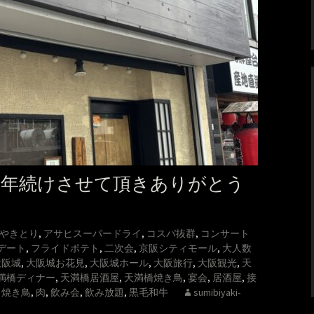
0年続けさせて頂きありがとう
やきとり
,
アサヒスーパードライ
,
コスパ抜群
,
コンサート
デート
,
フライドポテト
,
二次会
,
京阪シティモール
,
大人数
大阪城
,
大阪城お花見
,
大阪城ホール
,
大阪旅行
,
大阪観光
,
天
満橋ディナー
,
天満橋居酒屋
,
天満橋焼き鳥
,
宴会
,
居酒屋
,
接
,
焼き鳥
,
肉
,
飲み会
,
飲み放題
,
黒毛和牛
sumibiyaki-