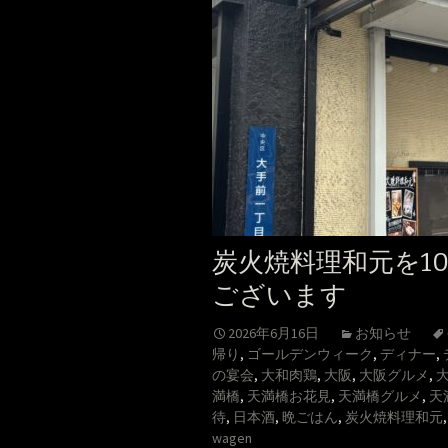
炭火焼料理和元を1
ございます
2026年6月16日
お知らせ
帰り
,
ゴールデンウィーク
,
ディナー
,
の宴会
,
大和肉鶏
,
大阪
,
大阪グルメ
,
満橋
,
天満橋お花見
,
天満橋グルメ
,
天
待
,
日本酒
,
晩ごはん
,
炭火焼料理和元
wagen