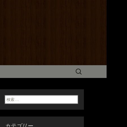
までこだわった炭火焼き料理をご
だけます。ホテル京阪からも近いの
検
索:
検索:
カテゴリー