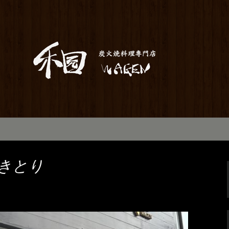
居酒屋「和元」。当店は素材から仕込み
お座敷で宴会や歓送迎会にもご利用いた
のお知らせ
やきとり