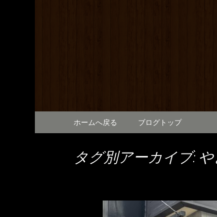
満橋にある鶏料理が自慢の
提供しております。2階は
和元から
で、出張の際にも。
コンテンツへ移動
ホームへ戻る
ブログトップ
タグ別アーカイブ: 