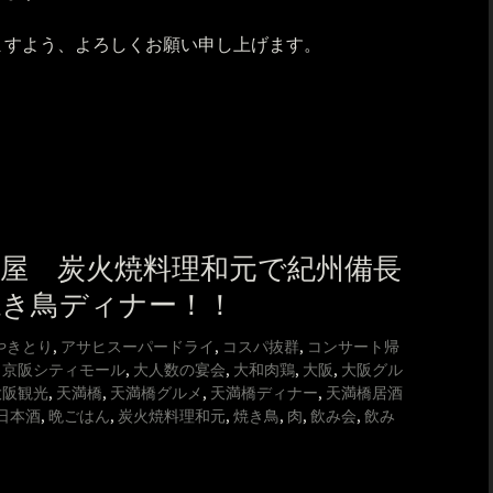
ますよう、よろしくお願い申し上げます。
屋 炭火焼料理和元で紀州備長
焼き鳥ディナー！！
やきとり
,
アサヒスーパードライ
,
コスパ抜群
,
コンサート帰
,
京阪シティモール
,
大人数の宴会
,
大和肉鶏
,
大阪
,
大阪グル
大阪観光
,
天満橋
,
天満橋グルメ
,
天満橋ディナー
,
天満橋居酒
日本酒
,
晩ごはん
,
炭火焼料理和元
,
焼き鳥
,
肉
,
飲み会
,
飲み