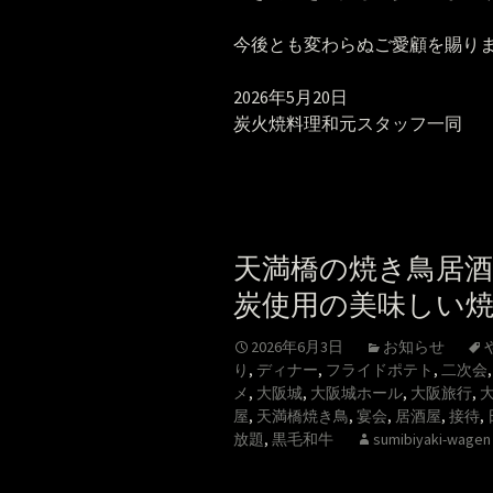
今後とも変わらぬご愛顧を賜り
2026年5月20日
炭火焼料理和元スタッフ一同
天満橋の焼き鳥居酒
炭使用の美味しい
2026年6月3日
お知らせ
り
,
ディナー
,
フライドポテト
,
二次会
メ
,
大阪城
,
大阪城ホール
,
大阪旅行
,
屋
,
天満橋焼き鳥
,
宴会
,
居酒屋
,
接待
,
放題
,
黒毛和牛
sumibiyaki-wagen