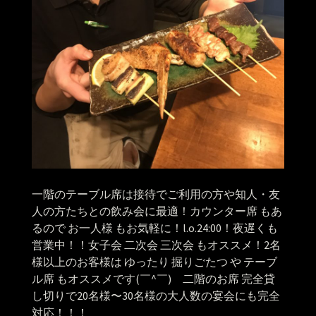
一階のテーブル席は接待でご利用の方や知人・友
人の方たちとの飲み会に最適！カウンター席 もあ
るので お一人様 もお気軽に！l.o.24:00！夜遅くも
営業中！！女子会 二次会 三次会 もオススメ！2名
様以上のお客様は ゆったり 掘りごたつ や テーブ
ル席 もオススメです(￣^￣)ゞ二階のお席 完全貸
し切りで20名様〜30名様の大人数の宴会にも完全
対応！！！