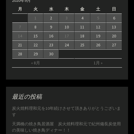
2020年9月
月
火
水
木
金
土
日
1
2
3
4
5
6
7
8
9
10
11
12
13
14
15
16
17
18
19
20
21
22
23
24
25
26
27
28
29
30
« 8月
1月 »
最近の投稿
炭火焼料理和元を10年続けさせて頂きありがとうございま
す
天満橋の焼き鳥居酒屋 炭火焼料理和元で紀州備長炭使用
の美味しい焼き鳥ディナー！！