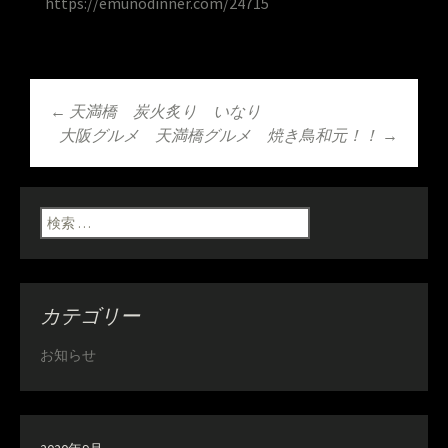
https://emunodinner.com/24715
←
天満橋 炭火炙り いなり
投稿ナビゲーショ
大阪グルメ 天満橋グルメ 焼き鳥和元！！
→
ン
検索:
カテゴリー
お知らせ