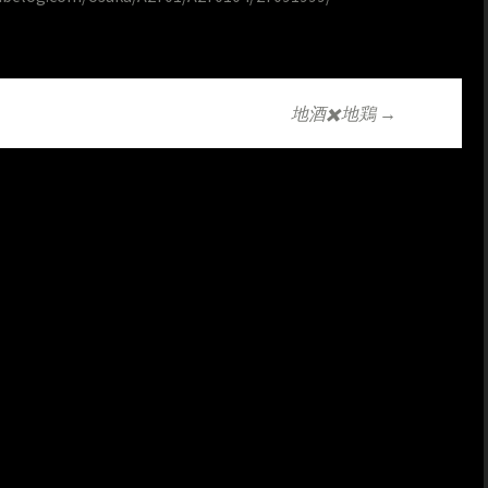
地酒✖️地鶏
→
ョン