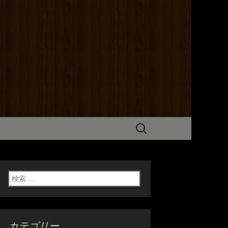
までこだわった炭火焼き料理をご
だけます。ホテル京阪からも近いの
検
索:
検索:
カテゴリー