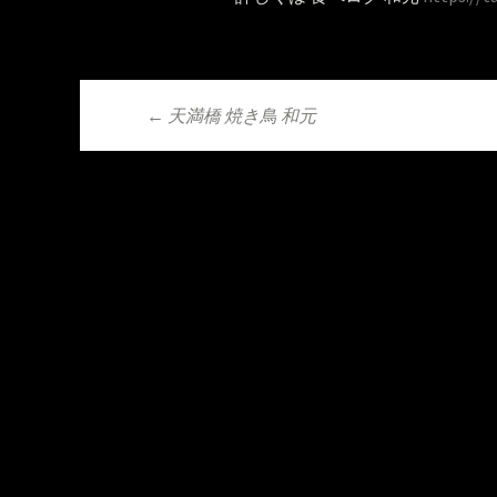
←
天満橋 焼き鳥 和元
投稿ナビゲーシ