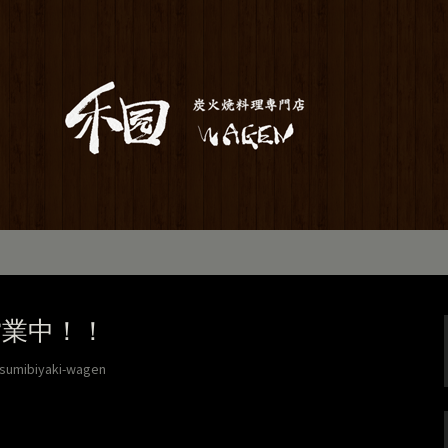
居酒屋「和元」。当店は素材から仕込み
お座敷で宴会や歓送迎会にもご利用いた
のお知らせ
営業中！！
sumibiyaki-wagen