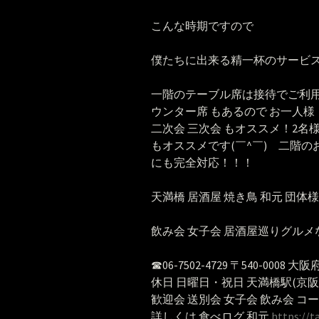
こんな時期ですので
僕たちに出来る精一杯のサービ
一階のテーブル席は接待でご利
ウンター席 もあるので お一人様 
二次会 三次会 もオススメ！2名
もオススメです(￣^￣)ゞ二階の
にも完全対応！！！
天満橋 居酒屋 焼き鳥 和元 団体様
飲み会 女子会 居酒屋巡りグルメ
☎︎06-7502-4729 〒540-0008 大
休日 日曜日・祝日 天満橋駅(京
歓迎会 送別会 女子会 飲み会 コ
詳しくは 食べログ 和元
https://