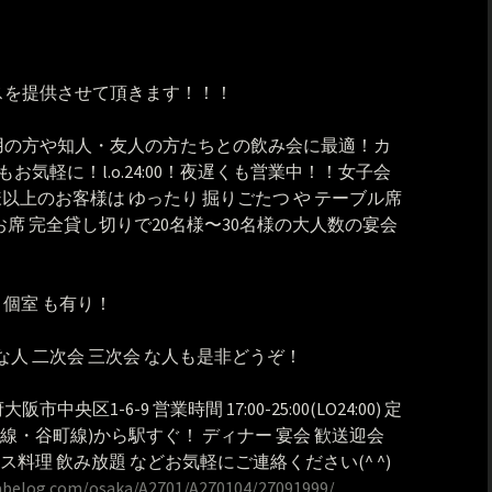
スを提供させて頂きます！！！
用の方や知人・友人の方たちとの飲み会に最適！カ
もお気軽に！l.o.24:00！夜遅くも営業中！！女子会
様以上のお客様は ゆったり 掘りごたつ や テーブル席
お席 完全貸し切りで20名様〜30名様の大人数の宴会
 個室 も有り！
な人 二次会 三次会 な人も是非どうぞ！
阪府大阪市中央区1-6-9 営業時間 17:00-25:00(LO24:00) 定
阪線・谷町線)から駅すぐ！ ディナー 宴会 歓送迎会
ース料理 飲み放題 などお気軽にご連絡ください(^ ^)
tabelog.com/osaka/A2701/A270104/27091999/