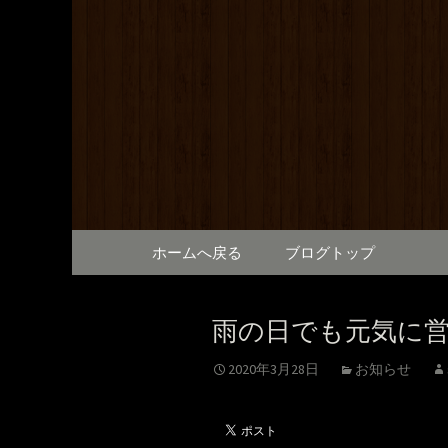
満橋にある鶏料理が自慢の
提供しております。2階は
和元から
で、出張の際にも。
コンテンツへ移動
ホームへ戻る
ブログトップ
雨の日でも元気に
2020年3月28日
お知らせ