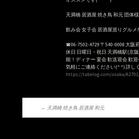
天満橋 居酒屋 焼き鳥 和元 団体様
飲み会 女子会 居酒屋巡りグルメ
☎︎06-7502-4729 〒540-0008 大
休日 日曜日・祝日 天満橋駅(京
能！ディナー 宴会 歓送迎会 歓迎
気軽にご連絡ください(^ ^) 詳し
https://tabelog.com/osaka/A2701
←
天満橋 焼き鳥 居酒屋 和元
投稿ナビゲーシ