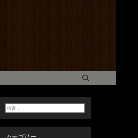
までこだわった炭火焼き料理をご
だけます。ホテル京阪からも近いの
検
索:
検索:
カテゴリー