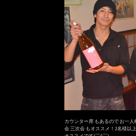
カウンター席 もあるので お一人様
会 三次会 もオススメ！2名様以上
オススメです(￣^￣)ゞ