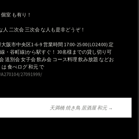
 個室 も有り！
な人 二次会 三次会 な人も是非どうぞ！
阪府大阪市中央区1-6-9 営業時間 17:00-25:00(LO24:00) 定
阪線・谷町線)から駅すぐ！ 30名様までの貸し切り可
会 送別会 女子会 飲み会 コース料理 飲み放題 などお
くは 食べログ 和元 で
/A270104/27091999/
天満橋 焼き鳥 居酒屋 和元
→
ョン