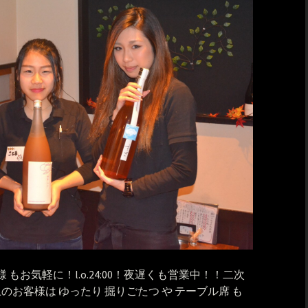
 もお気軽に！l.o.24:00！夜遅くも営業中！！二次
のお客様は ゆったり 掘りごたつ や テーブル席 も