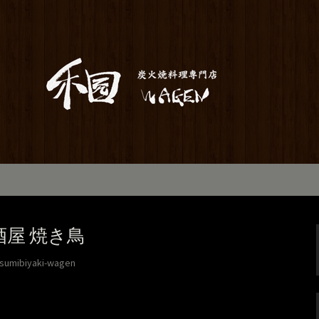
居酒屋「和元」。当店は素材から仕込み
お座敷で宴会や歓送迎会にもご利用いた
のお知らせ
酒屋 焼き鳥
sumibiyaki-wagen