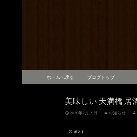
満橋にある鶏料理が自慢の
提供しております。2階は
和元から
で、出張の際にも。
コンテンツへ移動
ホームへ戻る
ブログトップ
美味しい 天満橋 居
2020年2月19日
お知らせ