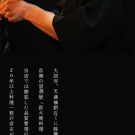
な
20年以上料理一筋の店主が遊び心を添えて、
自慢の居酒屋「炭火焼料理 和元（わげん）」。
大阪市、天満橋駅近くに暖簾を掲げる、焼鳥・鶏料理が