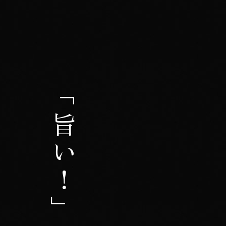
「
旨い！
」