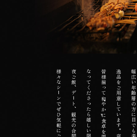
様々なシーンでぜひ気軽にご利用ください。
夜ご飯、デート、観光の合間のディナー、二次会など、
皆様揃って〝和やか〟に食卓を囲み、少しでも〝元気〟に
逸品をご用意しています。店名に込めた想いの通り、
幅広い年齢層の方に目でも楽しんでいただける多彩