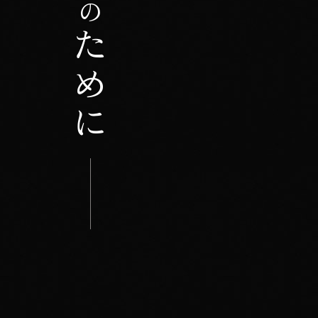
の
ために