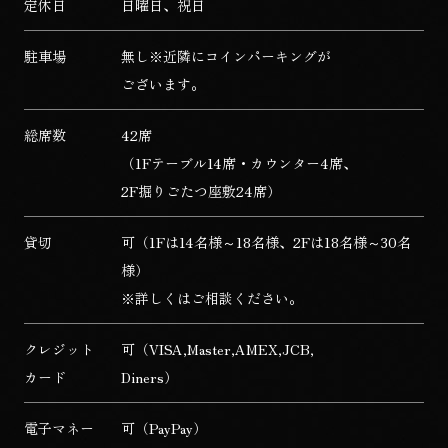
定休日
日曜日、祝日
駐車場
無し
※近隣にコインパーキングが
ございます。
総席数
42席
（1Fテーブル14席・カウンター4席、
2F掘りごたつ座敷24席）
貸切
可（1Fは14名様～18名様、2Fは18名様～30名
様）
※詳しくはご相談ください。
クレジット
可（VISA,Master,AMEX,JCB,
カード
Diners）
電子マネー
可（PayPay）