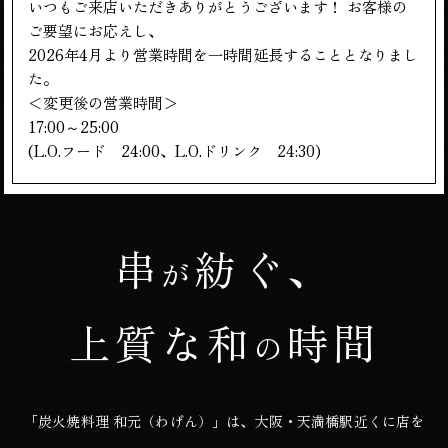
いつもご来店いただきありがとうございます！ お客様の
ご要望にお応えし、
2026年4月より営業時間を一時間延長することとなりまし
た。
＜変更後の営業時間＞
17:00～25:00
(L.O.フード 24:00、L.O.ドリンク 24:30)
串
紡ぐ、
が
上質な和
時間
の
「炭火焼料理 和元（わげん）」は、大阪・天満橋駅近くに店を