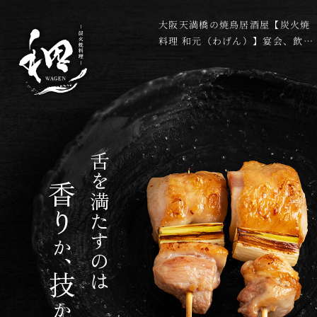
大阪天満橋の焼鳥居酒屋【炭火焼
料理 和元（わげん）】宴会、飲み
会におすすめ
舌を満たすのは
香り
か
、
技
か